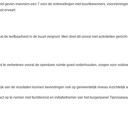
deld geven inwoners een 7 voor de ontmoetingen met buurtbewoners, voorzieningen 
st ervaart.
 de leefbaarheid in de buurt vergroot. Men doet dit vooral met activiteiten gericht
e verbeteren vooral de openbare ruimte goed onderhouden, zorgen voor voldoende
elijk van de resultaten kunnen bevindingen ook op gemeentelijk niveau inzichtelijk
tact op te nemen met faciliterend en initiatiefnemer van het burgerpanel Tipniss