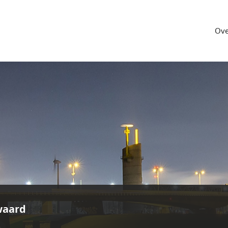
Ove
waard