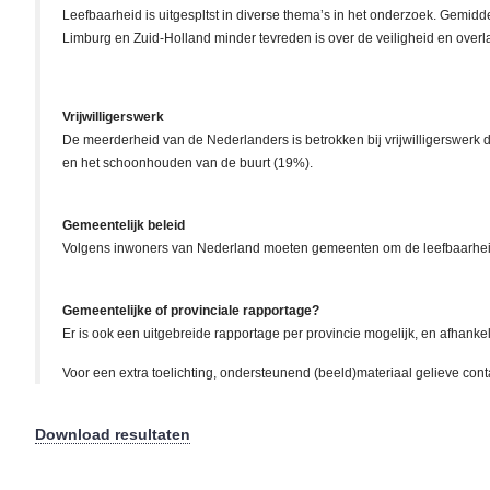
Leefbaarheid is uitgespltst in diverse thema’s in het onderzoek. Gemid
Limburg en Zuid-Holland minder tevreden is over de veiligheid en overla
Vrijwilligerswerk
De meerderheid van de Nederlanders is betrokken bij vrijwilligerswerk dat
en het schoonhouden van de buurt (19%).
Gemeentelijk beleid
Volgens inwoners van Nederland moeten gemeenten om de leefbaarheid t
Gemeentelijke of provinciale rapportage?
Er is ook een uitgebreide rapportage per provincie mogelijk, en afhank
Voor een extra toelichting, ondersteunend (beeld)materiaal gelieve con
Download resultaten