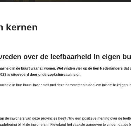
en kernen
reden over de leefbaarheid in eigen bu
rheid in de buurt waar zij wonen. Wel vinden vier op de tien Nederlanders dat d
 2023 is uitgevoerd door onderzoeksbureau Invior.
eid in hun buurt. Invior stelt met deze barometer als doel om inzicht te krijgen 
. Van de inwoners van deze provincies heeft 76% een positieve mening over de leefba
raadpleging blijkt de inwoners in Flevoland het vaakste aangeven te vinden dat de 